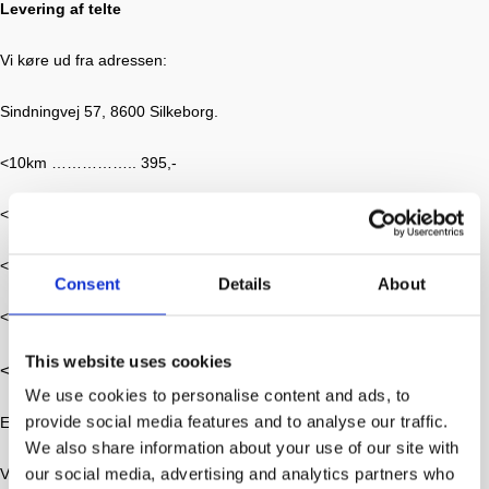
Levering af telte
Vi køre ud fra adressen:
Sindningvej 57, 8600 Silkeborg.
<10km …………….. 395,-
<20km …………….. 495,-
<30km …………….. 645,-
Consent
Details
About
<40km …………….. 795,-
This website uses cookies
<50km …………….. 945,-
We use cookies to personalise content and ads, to
provide social media features and to analyse our traffic.
Er der mere end 50 km så kontakt os gerne.
We also share information about your use of our site with
our social media, advertising and analytics partners who
Ved levering af ordre under 500kr kommer der en merpris på 250kr.