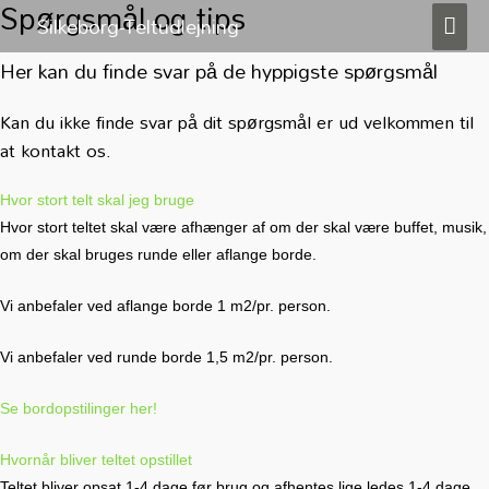
Spørgsmål og tips
Silkeborg-Teltudlejning
HO
Her kan du finde svar på de hyppigste spørgsmål
Kan du ikke finde svar på dit spørgsmål er ud velkommen til
at kontakt os.
Hvor stort telt skal jeg bruge
Hvor stort teltet skal være afhænger af om der skal være buffet, musik,
om der skal bruges runde eller aflange borde.
Vi anbefaler ved aflange borde 1 m2/pr. person.
Vi anbefaler ved runde borde 1,5 m2/pr. person.
Se bordopstilinger her!
Hvornår bliver teltet opstillet
Teltet bliver opsat 1-4 dage før brug og afhentes lige ledes 1-4 dage