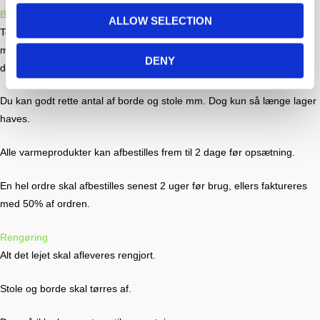
Bestilling / Afbestilling
ALLOW SELECTION
Teltet et først booket når der er modtaget en ordrebekræftelse via
mail. Når du bestiller accepterer du samtidig vores betingelser. Læs
DENY
dem under ”Betingelser”
Du kan godt rette antal af borde og stole mm. Dog kun så længe lager
haves.
Alle varmeprodukter kan afbestilles frem til 2 dage før opsætning.
En hel ordre skal afbestilles senest 2 uger før brug, ellers faktureres
med 50% af ordren.
Rengøring
Alt det lejet skal afleveres rengjort.
Stole og borde skal tørres af.