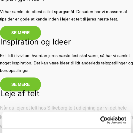
Vi har samlet de oftest stillet spørgsmål. Desuden har vi massere af
tips der er gode at kende inden i lejer et telt til jeres næste fest.
SE MERE
Inspiration og Ideer
Er I lidt i tvivl om hvordan jeres næste fest skal være, så har vi samlet
noget inspiration. Det kan være ideer til lidt anderleds teltopstillinger og
bordopstillinger.
SE MERE
Leje af telt
Når du lejer et telt hos Silkeborg telt udlejning gør vi det hele
klar. At sætte et telt op til en vejfest eller en rund fødselsdag kan
være en bøvlet fornøjelse. Derfor sætter vi altid teltet op og