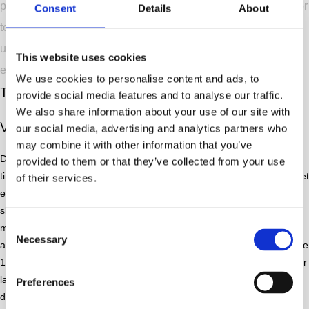
piller det hele ned igen. Det eneste i skal gøre er at anvise hvor
Consent
Details
About
teltet skal stå. Alle vores telte er certificeret og godkendt som
udlejningstelte. Dette vil sige at der ikke behøves at indhentes
This website uses cookies
en byggetilladelse.
We use cookies to personalise content and ads, to
Teltudlejning der passer til jeres fest
provide social media features and to analyse our traffic.
We also share information about your use of our site with
Varme til telt
our social media, advertising and analytics partners who
may combine it with other information that you’ve
Det kan være svært og uoverskueligt at holde en fest, der er mange
provided to them or that they’ve collected from your use
ting at tage stilling til som størrelsen på teltet. Det kommer an på om et
of their services.
er en konfirmationsfest, bryllupsfest eller en 18 års fødselsdag. Man
skal også tænke på om der skal være andet i teltet som f.eks buffet,
Consent
musik, og dansegulv. Desuden skal man overveje om det skal være
Necessary
Selection
aflange borde eller runde borde. Ved aflange borde skal man beregne
1m2/person. Ved runde borde skal man beregne 1,5m2/person. Vi har
lavet eksempler på bordopstillinger til alle vores telte, så i kan finde
Preferences
den der passer bedst til jeres fest. Har i en ide til en anden