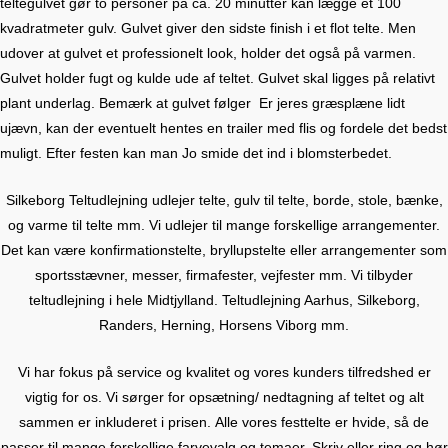
teltegulvet gør to personer på ca. 20 minutter kan lægge et 100
kvadratmeter gulv. Gulvet giver den sidste finish i et flot telte. Men
udover at gulvet et professionelt look, holder det også på varmen.
Gulvet holder fugt og kulde ude af teltet. Gulvet skal ligges på relativt
plant underlag. Bemærk at gulvet følger
Er jeres græsplæne lidt
ujævn, kan der eventuelt hentes en trailer med flis og fordele det bedst
muligt. Efter festen kan man Jo smide det ind i blomsterbedet.
Silkeborg Teltudlejning udlejer telte, gulv til telte, borde, stole, bænke,
og varme til telte mm. Vi udlejer til mange forskellige arrangementer.
Det kan være konfirmationstelte, bryllupstelte eller arrangementer som
sportsstævner, messer, firmafester, vejfester mm. Vi tilbyder
teltudlejning i hele Midtjylland. Teltudlejning Aarhus, Silkeborg,
Randers, Herning, Horsens Viborg mm.
Vi har fokus på service og kvalitet og vores kunders tilfredshed er
vigtig for os. Vi sørger for opsætning/ nedtagning af teltet og alt
sammen er inkluderet i prisen. Alle vores festtelte er hvide, så de
passer til mange forskellige farvevalg og temaer. Skriv eller ring og hør