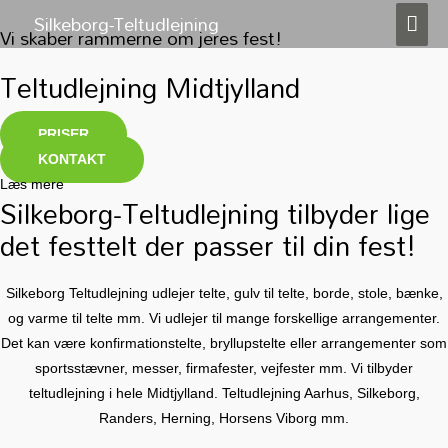
Silkeborg-Teltudlejning
HO
Vi skaber rammerne om jeres fest!
Teltudlejning Midtjylland
PRISER
KONTAKT
Læs mere
Silkeborg-Teltudlejning tilbyder lige
det festtelt der passer til din fest!
Silkeborg Teltudlejning udlejer telte, gulv til telte, borde, stole, bænke,
og varme til telte mm. Vi udlejer til mange forskellige arrangementer.
Det kan være konfirmationstelte, bryllupstelte eller arrangementer som
sportsstævner, messer, firmafester, vejfester mm. Vi tilbyder
teltudlejning i hele Midtjylland. Teltudlejning Aarhus, Silkeborg,
Randers, Herning, Horsens Viborg mm.