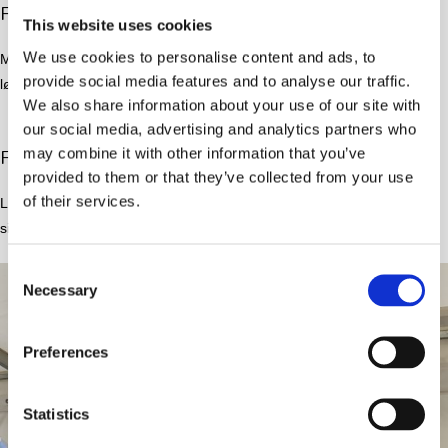
Festtelt opsat i mod hus
This website uses cookies
We use cookies to personalise content and ads, to
Mangler du lidt plads til din næste fest kan dette måske være
provide social media features and to analyse our traffic.
løsningen.
We also share information about your use of our site with
our social media, advertising and analytics partners who
Fest telt 3x6 m
may combine it with other information that you’ve
provided to them or that they’ve collected from your use
of their services.
Lille festtelt opsat på terrasse ind imod huset. Det kan. lige give det
sidste plads man mangler i stuen.
Consent
Necessary
Selection
Preferences
Statistics