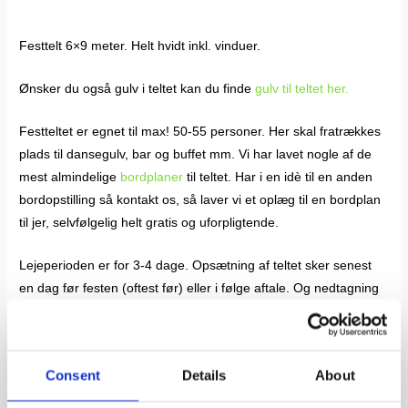
Festtelt 6×9 meter. Helt hvidt inkl. vinduer.
Ønsker du også gulv i teltet kan du finde
gulv til teltet her.
Festteltet er egnet til max! 50-55 personer. Her skal fratrækkes
plads til dansegulv, bar og buffet mm. Vi har lavet nogle af de
mest almindelige
bordplaner
til teltet. Har i en idè til en anden
bordopstilling så kontakt os, så laver vi et oplæg til en bordplan
til jer, selvfølgelig helt gratis og uforpligtende.
Lejeperioden er for 3-4 dage. Opsætning af teltet sker senest
en dag før festen (oftest før) eller i følge aftale. Og nedtagning
sker tidligst en dag efter festen. Dette vil sige, at i har god tid til
at gøre klar til festen.
Consent
Details
About
Alle vores telte er pæne og helt hvide. Vores kvalitetstelte sikre
et stabilt og 100% vandtæt telt selv i kraftig vind. Alle vores telte