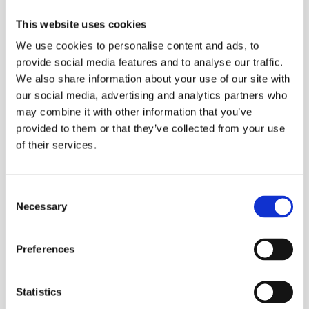
er certificeret, dette vil sige at teltet må opstilles uden
This website uses cookies
byggetilladelse.
We use cookies to personalise content and ads, to
Vi udlejer varme til alle telte. Det kan være svært at forudse
provide social media features and to analyse our traffic.
hvor meget varme skal bruges for at varme teltet op,
We also share information about your use of our site with
our social media, advertising and analytics partners who
temperaturen i festteltet afhænger af ting som vind, sol, regn,
may combine it with other information that you’ve
antal personer i teltet samt om der er gulv i teltet. Ønsker i at
provided to them or that they’ve collected from your use
have varme i teltet anbefaler vi et par
gasovne
(4200W) eller en
of their services.
dieselkanon
(28000W)
Teltet kan opstilles på de fleste underlag. Skal det opsættes på
Consent
fliser eller asfalt skal der være mulighed for at sikre det til jorden
Necessary
Selection
med spyd, ellers skal der opstilles betonklodser.
Tilvælges der gulv i teltet, skal man være opmærksom på at
Preferences
gulvet følger underlaget.
Statistics