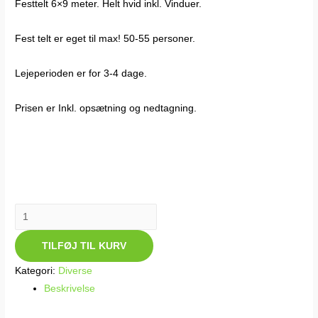
Festtelt 6×9 meter. Helt hvid inkl. Vinduer.
Fest telt er eget til max! 50-55 personer.
Lejeperioden er for 3-4 dage.
Prisen er Inkl. opsætning og nedtagning.
Telt
6
TILFØJ TIL KURV
x
9
Kategori:
Diverse
meter
Beskrivelse
antal