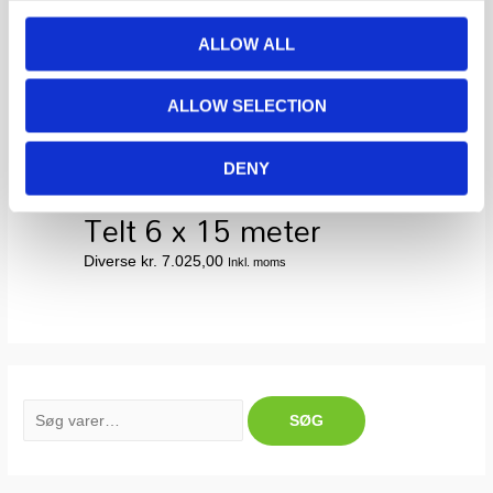
ALLOW ALL
Telt 3 x 3 meter
ALLOW SELECTION
Diverse
kr.
1.435,00
Inkl. moms
DENY
Telt 6 x 15 meter
Diverse
kr.
7.025,00
Inkl. moms
S
SØG
ø
g