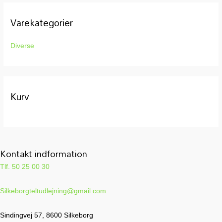
e
f
Varekategorier
t
e
Diverse
r
:
Kurv
Kontakt indformation
Tlf. 50 25 00 30
Silkeborgteltudlejning@gmail.com
Sindingvej 57, 8600 Silkeborg