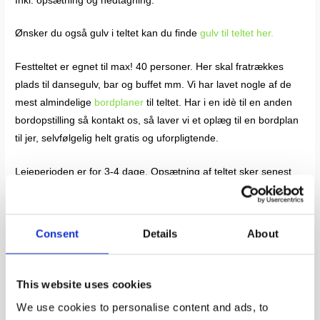
Inkl. opsætning og nedtagning.
Ønsker du også gulv i teltet kan du finde
gulv til teltet her.
Festteltet er egnet til max! 40 personer. Her skal fratrækkes
plads til dansegulv, bar og buffet mm. Vi har lavet nogle af de
mest almindelige
bordplaner
til teltet. Har i en idè til en anden
bordopstilling så kontakt os, så laver vi et oplæg til en bordplan
til jer, selvfølgelig helt gratis og uforpligtende.
Lejeperioden er for 3-4 dage. Opsætning af teltet sker senest
en dag før festen (oftest før) eller i følge aftale. Og nedtagning
sker tidligst en dag efter festen. Dette vil sige, at i har god tid til
at gøre klar til festen.
Consent
Details
About
Alle vores telte er pæne og helt hvide. Vores kvalitetstelte sikre
et stabilt og 100% vandtæt telt selv i kraftig vind. Alle vores telte
This website uses cookies
er certificeret, dette vil sige at teltet må opstilles uden
We use cookies to personalise content and ads, to
byggetilladelse.