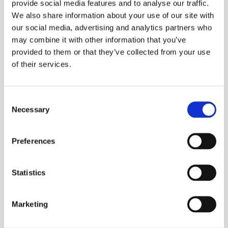
provide social media features and to analyse our traffic.
We also share information about your use of our site with
Vi udlejer varme til alle telte. Det kan være svært at forudse
our social media, advertising and analytics partners who
hvor meget varme skal bruges for at varme teltet op,
may combine it with other information that you’ve
temperaturen i festteltet afhænger af ting som vind, sol, regn,
provided to them or that they’ve collected from your use
antal personer i teltet samt om der er gulv i teltet. Ønsker I at
of their services.
have varme i teltet anbefaler vi et par
gasovne
(4200W)
Teltet kan opstilles på de fleste underlag. Skal det opsættes på
Consent
fliser eller asfalt skal der være mulighed for at sikre det til jorden
Necessary
Selection
med spyd, ellers skal der opstilles betonklodser.
Preferences
Tilvælges der gulv i teltet, skal man være opmærksom på at
gulvet følger underlaget.
Relaterede varer
Statistics
Telt 3 x 9 meter
Marketing
Diverse
kr.
3.445,00
Inkl. moms