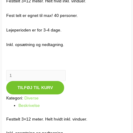
Festtelt 3×12 meter. Helt hvid inkl. vinduer.
Fest telt er egnet til max! 40 personer.
Lejeperioden er for 3-4 dage.
Inkl. opsætning og nedtagning.
Telt
3
TILFØJ TIL KURV
x
12
Kategori:
Diverse
meter
Beskrivelse
antal
Festtelt 3×12 meter. Helt hvidt inkl. vinduer.